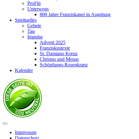
ProFlü
Unterwegs
800 Jahre Franziskaner in Augsburg
Spirituelles
Gebete
Tau
Impulse
Advent 2025
Franziskustexte
St. Damiano Kreuz
Christus und Menas
Schöpfungs-Rosenkranz
Kalender
Impressum
Datenschutz