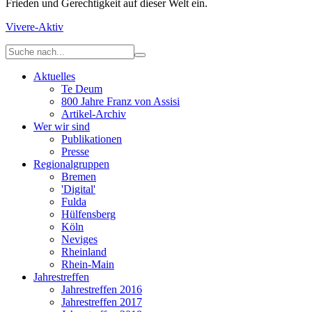
Frieden und Gerechtigkeit auf dieser Welt ein.
Vivere-Aktiv
Aktuelles
Te Deum
800 Jahre Franz von Assisi
Artikel-Archiv
Wer wir sind
Publikationen
Presse
Regionalgruppen
Bremen
'Digital'
Fulda
Hülfensberg
Köln
Neviges
Rheinland
Rhein-Main
Jahrestreffen
Jahrestreffen 2016
Jahrestreffen 2017