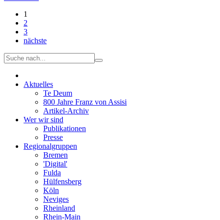
1
2
3
nächste
Aktuelles
Te Deum
800 Jahre Franz von Assisi
Artikel-Archiv
Wer wir sind
Publikationen
Presse
Regionalgruppen
Bremen
'Digital'
Fulda
Hülfensberg
Köln
Neviges
Rheinland
Rhein-Main