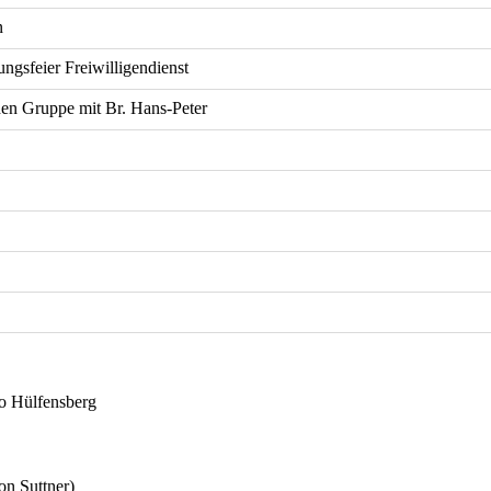
n
ngsfeier Freiwilligendienst
hen Gruppe mit Br. Hans-Peter
o Hülfensberg
on Suttner)