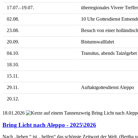
17.07.–19.07.
überregionales Vivere Treffe
02.08.
10 Uhr Gottesdienst Entsendu
23.08.
Besuch von einer holländisc
20.09.
Bistumswallfahrt
04.10.
Transitus, abends Taizégebet
18.10.
15.11.
29.11.
Auftaktgottesdienst Aleppo
20.12.
18.01.2026
Bring Licht nach Alepp
Bring Licht nach Aleppo - 2025\2026
Nach „lieben “ ist „ helfen“ das schönste Zeitwort der Welt. (Bertha v