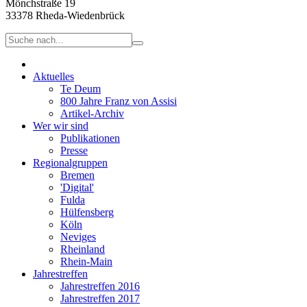
Mönchstraße 19
33378 Rheda-Wiedenbrück
Aktuelles
Te Deum
800 Jahre Franz von Assisi
Artikel-Archiv
Wer wir sind
Publikationen
Presse
Regionalgruppen
Bremen
'Digital'
Fulda
Hülfensberg
Köln
Neviges
Rheinland
Rhein-Main
Jahrestreffen
Jahrestreffen 2016
Jahrestreffen 2017