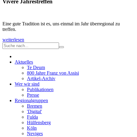
Vivere Jahrestreffen
Eine gute Tradition ist es, uns einmal im Jahr überregional zu
treffen.
weiterlesen
Aktuelles
Te Deum
800 Jahre Franz von Assisi
Artikel-Archiv
Wer wir sind
Publikationen
Presse
Regionalgruppen
Bremen
'Digital'
Fulda
Hülfensberg
Köln
Neviges