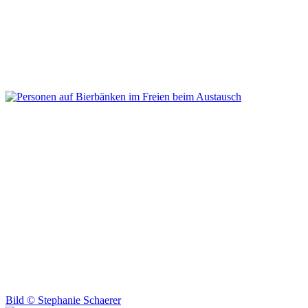
Wunden
im
eigenen
Leben
herangehen
können.
Bild ©
Stephanie Schaerer