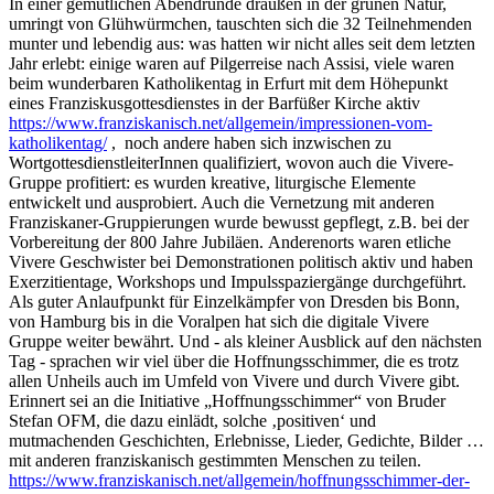
In einer gemütlichen Abendrunde draußen in der grünen Natur,
umringt von Glühwürmchen, tauschten sich die 32 Teilnehmenden
munter und lebendig aus: was hatten wir nicht alles seit dem letzten
Jahr erlebt: einige waren auf Pilgerreise nach Assisi, viele waren
beim wunderbaren Katholikentag in Erfurt mit dem Höhepunkt
eines Franziskusgottesdienstes in der Barfüßer Kirche aktiv
https://www.franziskanisch.net/allgemein/impressionen-vom-
katholikentag/
, noch andere haben sich inzwischen zu
WortgottesdienstleiterInnen qualifiziert, wovon auch die Vivere-
Gruppe profitiert: es wurden kreative, liturgische Elemente
entwickelt und ausprobiert. Auch die Vernetzung mit anderen
Franziskaner-Gruppierungen wurde bewusst gepflegt, z.B. bei der
Vorbereitung der 800 Jahre Jubiläen. Anderenorts waren etliche
Vivere Geschwister bei Demonstrationen politisch aktiv und haben
Exerzitientage, Workshops und Impulsspaziergänge durchgeführt.
Als guter Anlaufpunkt für Einzelkämpfer von Dresden bis Bonn,
von Hamburg bis in die Voralpen hat sich die digitale Vivere
Gruppe weiter bewährt. Und - als kleiner Ausblick auf den nächsten
Tag - sprachen wir viel über die Hoffnungsschimmer, die es trotz
allen Unheils auch im Umfeld von Vivere und durch Vivere gibt.
Erinnert sei an die Initiative „Hoffnungsschimmer“ von Bruder
Stefan OFM, die dazu einlädt, solche ‚positiven‘ und
mutmachenden Geschichten, Erlebnisse, Lieder, Gedichte, Bilder …
mit anderen franziskanisch gestimmten Menschen zu teilen.
https://www.franziskanisch.net/allgemein/hoffnungsschimmer-der-