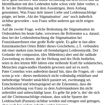
Identifikation mit den Leidenden habe schon viele Jahre vorher, z.
B. bei der Berührung mit dem Aussätzigen, ihren Anfang
genommen. Was Franz tiefe innere Liebe und Leidensnachfolge
prägte, sei beim ‚Akt der Stigmatisation‘ ‚nur‘ noch äußerlich
sichtbar geworden - was Franz selbst anderen gar nicht zeigen
wollte.
Auf die zweite Frage, welche Bedeutung die Stigmatisation im
Ordensleben bis heute habe, verwiesen die Referenten u.a. darauf,
dass bei der Leidensbetrachtung die Stigmatisation bei
FranziskanerInnen eine große Rolle spiele. Es gäbe in fast allen
franziskanischen Orten Bilder dieses Geschehens, z.T. verbunden
mit einer starken (uns heute oft fremdartigen) Leidensmystik. Der
Gedanke der compassion, (des Mitleidens) aber und die radikale
Zuwendung zu denen, die der Heilung und des Heils bedürfen,
seien in den letzten 800 Jahren eine treibende Kraft für solidarisches,
Menschen zugewandtes Handeln gewesen und sei es noch.
Pater Cornelius wies außerdem darauf hin, dass die Fragen, ob - und
wenn ja wie - dieses medizinisch nicht vollständig erklärbare und
mehrdeutige Wunder tatsächlich passiert sei, zweitrangig sei.
Entscheidend und lebensprägend sei die Erkenntnis, dass die
Liebesbeziehung von Franz zu dem Auferstandenen ihn nicht
unberührt und unbeschädigt lasse. Es gelte für jede’n, der/ die sich
auf die Christusnachfolge einlasse, dass solche Spuren der
Leidenschaft (Passion) sichtbar werden und ertragen und getragen,