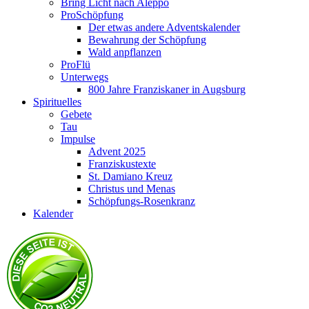
Bring Licht nach Aleppo
ProSchöpfung
Der etwas andere Adventskalender
Bewahrung der Schöpfung
Wald anpflanzen
ProFlü
Unterwegs
800 Jahre Franziskaner in Augsburg
Spirituelles
Gebete
Tau
Impulse
Advent 2025
Franziskustexte
St. Damiano Kreuz
Christus und Menas
Schöpfungs-Rosenkranz
Kalender