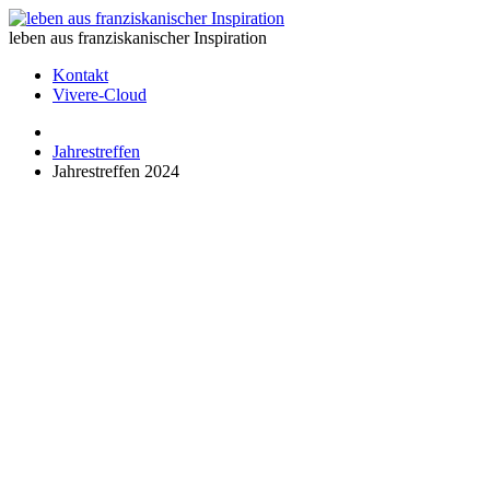
leben aus franziskanischer Inspiration
Kontakt
Vivere-Cloud
Jahrestreffen
Jahrestreffen 2024
Du
hast
mein
Klagen
in
Tanzen
verwandelt
Vivere-
Jahrestreffen