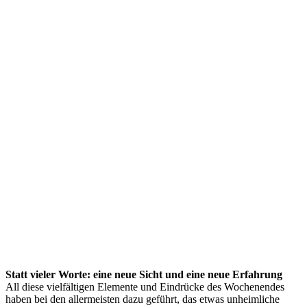
Bibelworte
ermutigten.
Zum
Abschluss
erhielten
alle
einen
persönlichen
Segen
zur
Stärkung
im
eigenen
Leben
wie
zum
Zusammenwachsen
als
Vivere-
Geschwister.
Statt vieler Worte: eine neue Sicht und eine neue Erfahrung
All diese vielfältigen Elemente und Eindrücke des Wochenendes
haben bei den allermeisten dazu geführt, das etwas unheimliche