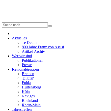
Aktuelles
Te Deum
800 Jahre Franz von Assisi
Artikel-Archiv
Wer wir sind
Publikationen
Presse
Regionalgruppen
Bremen
'Digital'
Fulda
Hülfensberg
Köln
Neviges
Rheinland
Rhein-Main
Jahrestreffen