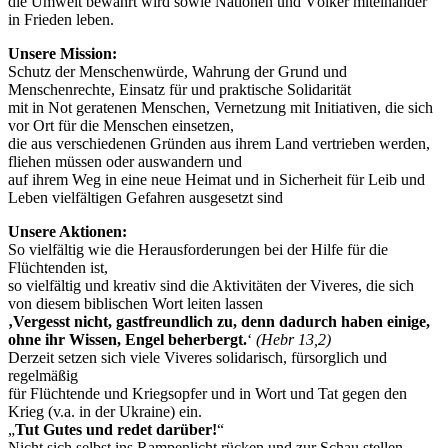
die Umwelt bewahrt wird sowie Nationen und Völker miteinander
in Frieden leben.
Unsere Mission:
Schutz der Menschenwürde, Wahrung der Grund und
Menschenrechte, Einsatz für und praktische Solidarität
mit in Not geratenen Menschen, Vernetzung mit Initiativen, die sich
vor Ort für die Menschen einsetzen,
die aus verschiedenen Gründen aus ihrem Land vertrieben werden,
fliehen müssen oder auswandern und
auf ihrem Weg in eine neue Heimat und in Sicherheit für Leib und
Leben vielfältigen Gefahren ausgesetzt sind
Unsere Aktionen:
So vielfältig wie die Herausforderungen bei der Hilfe für die
Flüchtenden ist,
so vielfältig und kreativ sind die Aktivitäten der Viveres, die sich
von diesem biblischen Wort leiten lassen
‚Vergesst nicht, gastfreundlich zu, denn dadurch haben einige,
ohne ihr Wissen, Engel beherbergt.
‘
(Hebr 13,2)
Derzeit setzen sich viele Viveres solidarisch, fürsorglich und
regelmäßig
für Flüchtende und Kriegsopfer und in Wort und Tat gegen den
Krieg (v.a. in der Ukraine) ein.
„
Tut Gutes und redet darüber!
“
Nicht sich selbst ins Rampenlicht rücken und zur Schau stellen,