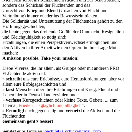
sondern das Schicksal der Flüchtenden und das
Unrecht von Krieg und Elend (Ursachen von Flucht und
Vertreibung) immer wieder ins Bewusstsein rücken.
Die Solidarität und Unterstützung der Flüchtenden gehört zu den
Hoffnungsgeschichten,
die heute gegen das drohende Gefühl der Ohnmacht, Resignation
und Gleichgültigkeit so nötig sind:
Erzählungen, die einen Perspektivenwechsel ermöglichen und
den Aktiven in ihrer Arbeit wie den Opfern in ihrer Lage Mut
machen:
A mission possible. Take your mission!
Liebe Viveres, die ihr allein, als Gruppe oder mit anderen PRO
FLÜchtende aktiv seid:
»
schreibt
uns eure Erlebnisse, eure Herausforderungen, aber vor
allem eure Erfolgsgeschichten und
»
lasst
Menschen über ihre Erfahrungen mit Krieg, Flucht und
Leben hier in Deutschland erzählen und
»
verfasst
Kurzgeschichten oder kleine Texte, Gebete, ... zum
Thema „
Frieden – tagtäglich und alltäglich
“.
»
Ermutigt
euch gegenseitig und
vernetzt
die Aktiven und die
Flüchtenden.
Gemeinsam geht’s besser!
Sendet
eure Texte an
joachim001schick@gmail.com
.