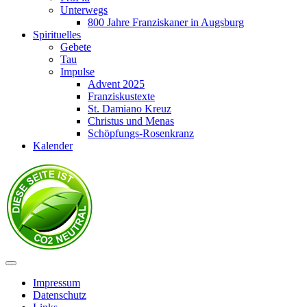
Unterwegs
800 Jahre Franziskaner in Augsburg
Spirituelles
Gebete
Tau
Impulse
Advent 2025
Franziskustexte
St. Damiano Kreuz
Christus und Menas
Schöpfungs-Rosenkranz
Kalender
Impressum
Datenschutz